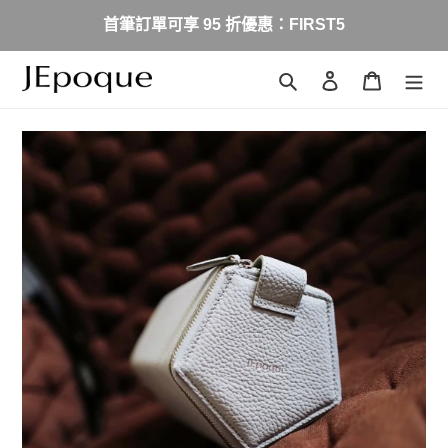
跳
首筆訂單可享 95 折優惠：FIRST5
到
內
容
搜尋
登入
購物車