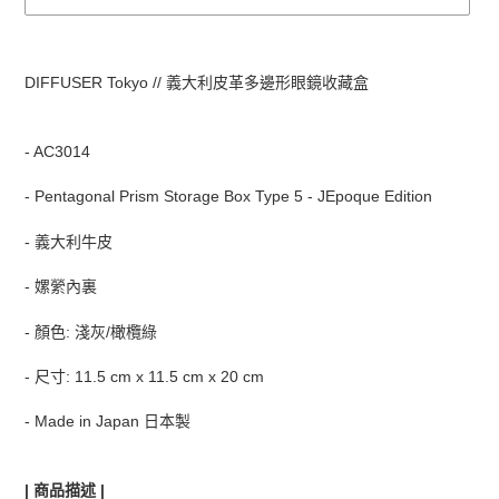
正
在
DIFFUSER Tokyo // 義大利皮革多邊形眼鏡收藏盒
將
產
品
- AC3014
加
入
- Pentagonal Prism Storage Box Type 5 - JEpoque Edition
您
的
- 義大利牛皮
購
物
- 嫘縈內裏
車
- 顏色: 淺灰/橄欖綠
- 尺寸: 11.5 cm x 11.5 cm x 20 cm
- Made in Japan
日本製
| 商品描述 |