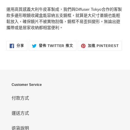
運用高質感義大利牛皮革製成，我們與Diffuser Tokyo合作的客製
款多邊形眼鏡收藏盒能容納五支鏡框，就算是大尺寸墨鏡也能輕
鬆放入，確保鏡片不被異物刮傷，鏡框不易歪斜變形。無論出遊
攜帶或是居家收納都相當便利。
分
在
加
分享
發佈 TWITTER 推文
加進 PINTEREST
享
TWITTER
入
至
上
PINT
FACEBOOK
發
佈
推
文
Customer Service
付款方式
運送方式
退貨說明