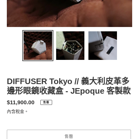
DIFFUSER Tokyo // 義大利皮革多
邊形眼鏡收藏盒 - JEpoque 客製款
定
$11,900.00
售罄
價
內含稅金。
售罄