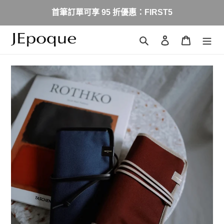
跳
首筆訂單可享 95 折優惠：FIRST5
到
內
容
搜尋
登入
購物車