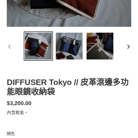
前
下
一
一
張
張
投
投
影
影
DIFFUSER Tokyo // 皮革滾邊多功
片
片
能眼鏡收納袋
定
$3,200.00
價
內含稅金。
顏色