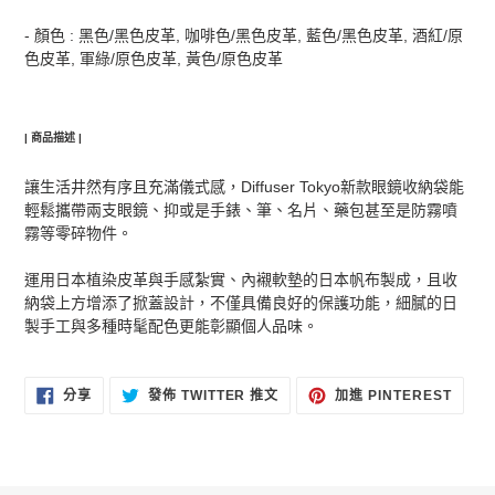
- 顏色 : 黑色/黑色皮革, 咖啡色/黑色皮革, 藍色/黑色皮革, 酒紅/原
色皮革, 軍綠/原色皮革, 黃色/原色皮革
| 商品描述 |
讓生活井然有序且充滿儀式感，Diffuser Tokyo新款眼鏡收納袋能
輕鬆攜帶兩支眼鏡、抑或是手錶、筆、名片、藥包甚至是防霧噴
霧等零碎物件。
運用日本植染皮革與手感紮實、內襯軟墊的日本帆布製成，且收
納袋上方增添了掀蓋設計，不僅具備良好的保護功能，細膩的日
製手工與多種時髦配色更能彰顯個人品味。
分
在
加
分享
發佈 TWITTER 推文
加進 PINTEREST
享
TWITTER
入
至
上
PINT
FACEBOOK
發
佈
推
文