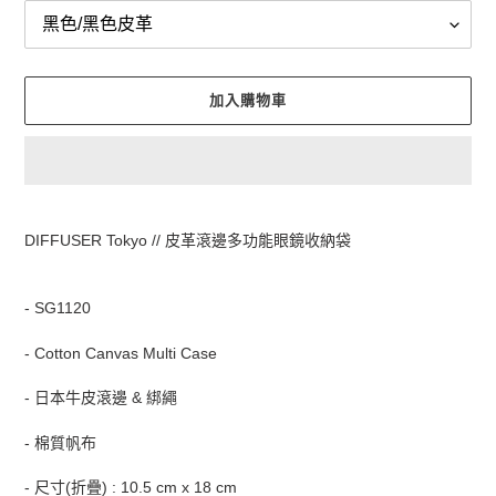
加入購物車
正
在
DIFFUSER Tokyo // 皮革滾邊多功能眼鏡收納袋
將
產
品
- SG1120
加
入
- Cotton Canvas Multi Case
您
的
- 日本牛皮滾邊 & 綁繩
購
物
- 棉質帆布
車
- 尺寸(折疊) : 10.5 cm x 18 cm