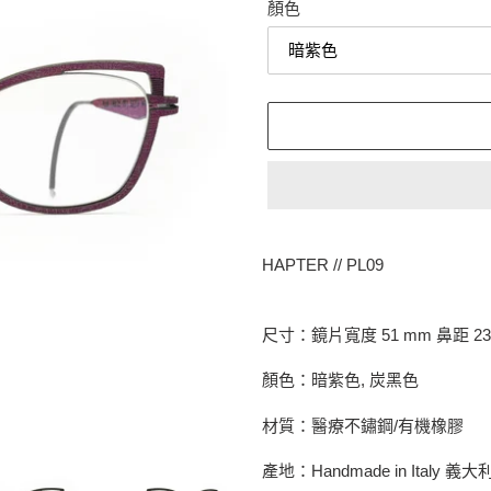
顏色
正
在
HAPTER // PL09
將
產
品
尺寸：鏡片寬度 51 mm 鼻距 23
加
入
顏色：暗紫色, 炭黑色
您
的
材質：醫療不鏽鋼/有機橡膠
購
產地：
Handmade in Italy
義大
物