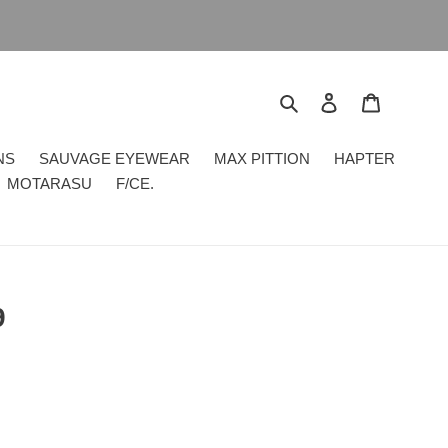
搜尋
登入
購物車
NS
SAUVAGE EYEWEAR
MAX PITTION
HAPTER
MOTARASU
F/CE.
9