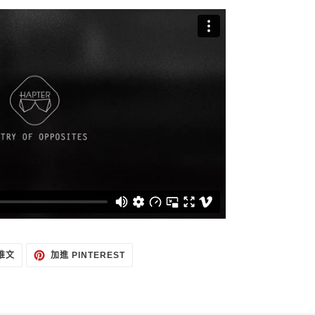
在
加
 推文
加進 PINTEREST
TWITTER
入
上
PINTEREST
發
佈
推
文