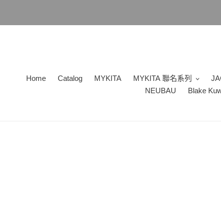
跳
到
內
容
Home
Catalog
MYKITA
MYKITA 聯名系列
JA
NEUBAU
Blake Ku