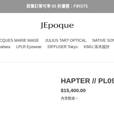
首筆訂單可享 95 折優惠：FIRST5
CQUES MARIE MAGE
JULIUS TART OPTICAL
NATIVE SO
wahara
LPLR Eyewear
DIFFUSER Tokyo
KIMU 柒木設計
HAPTER // PL0
定
$15,400.00
價
內含稅金。