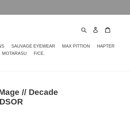
搜尋
登入
購物車
NS
SAUVAGE EYEWEAR
MAX PITTION
HAPTER
MOTARASU
F/CE.
Mage // Decade
INDSOR