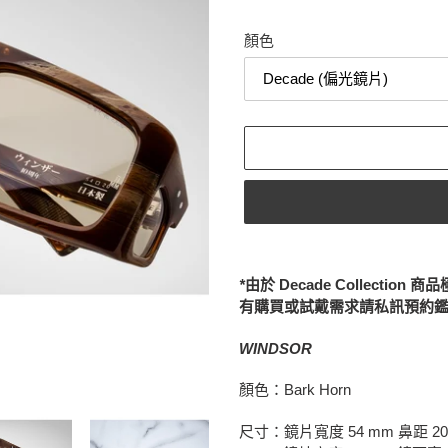
顏色
正
在
*
由於
Decade Collection
商品
將
有購買或試戴需求請私訊預約鑑
產
品
WINDSOR
加
入
顏色：Bark Horn
您
的
尺寸：鏡片寬度 54 mm 鼻距 20