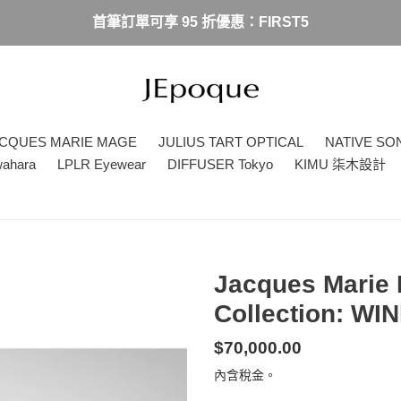
首筆訂單可享 95 折優惠：FIRST5
CQUES MARIE MAGE
JULIUS TART OPTICAL
NATIVE SO
wahara
LPLR Eyewear
DIFFUSER Tokyo
KIMU 柒木設計
Jacques Marie 
Collection: W
定
$70,000.00
價
內含稅金。