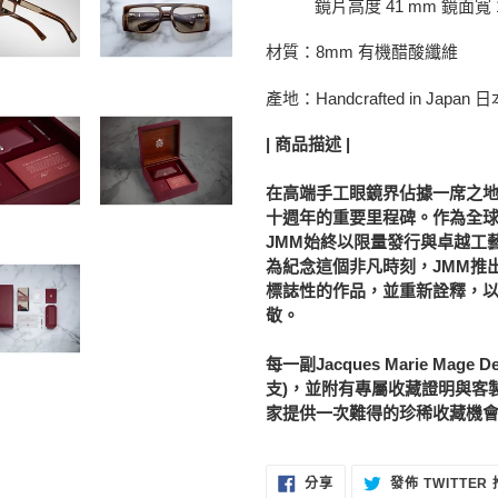
購
鏡片高度 41 mm 鏡面寬 
物
材質：8mm 有機醋酸纖維
車
產地：Handcrafted in Japa
| 商品描述 |
在高端手工眼鏡界佔據一席之
十週年的重要里程碑。作為全
JMM
始終以限量發行與卓越工
為紀念這個非凡時刻，
JMM
推
標誌性的作品，並重新詮釋，
敬。
每一副
Jacques Marie Mage De
支
)
，並附有專屬收藏證明與客
家提供一次難得的珍稀收藏機
分
分享
發佈 TWITTER
享