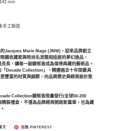
142 mm
n 日本手工製造
地的
Jacques Marie Mage (JMM)
，迎來品牌創立
球眼鏡收藏家與時尚名流競相追逐的夢幻逸品，
藝見長，讓每一副鏡框皆成為值得典藏的藝術品。
出「
Decade Collection
」，精選過去十年間最具
以更豐富的材質與細節，向品牌歷史與經典設計致
cade Collection
鏡框皆限量發行
(
全球50
-200
製精裝禮盒，不僅為品牌經典開啟新篇章，也為藏
會。
在
加
 推文
加進 PINTEREST
TWITTER
入