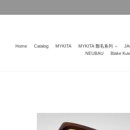
跳
到
內
容
Home
Catalog
MYKITA
MYKITA 聯名系列
JA
NEUBAU
Blake Ku