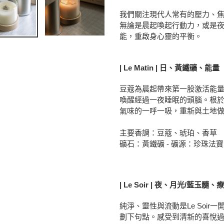
車
我們關注現代人常有的壓力、
無論是晨起喚起行動力，或是夜
能，重啟身心靈的平衡。
| Le Matin | 日、黃鐵礦、能量
豆蔻為晨起帶來第一股激活能
喚醒經過一夜睡眠的頭腦。根
氣味的一呼一吸，重新與土地
主要香調：豆蔻、琥珀、香草
礦石：黃鐵礦 - 礦源：珍珠法寶
| Le Soir | 夜、月光/藍玉髓、
純淨、靈性與流動是Le Soi
劃下句點。感受到清新的喜悅