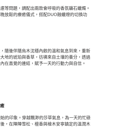
焦慮等問題，調配出兩款會呼吸的香氛礦石蠟燭。
晚放鬆的療癒儀式，搭配DUO融蠟燈的切換功
量，隨後伴隨烏木沈穩內斂的溫和氣息到來，重新
於大地的琥珀與香草，彷彿來自土壤的養分，透過
做內在直覺的連結，賦予一天的行動力與自信。
療癒
r一開始的印象。穿越飄渺的莎草氣息，為一天的忙碌
過後，在陣陣雪松、檀香與檜木安寧鎮定的溫潤木