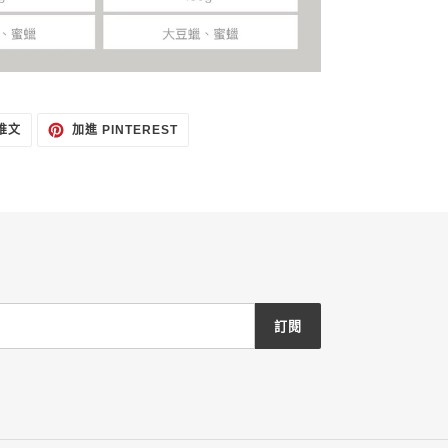
在
加
 推文
加進 PINTEREST
TWITTER
入
上
PINTEREST
發
佈
推
文
訂閱