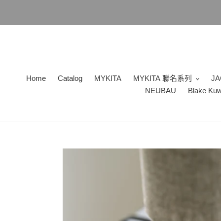
跳
到
內
容
Home
Catalog
MYKITA
MYKITA 聯名系列
JA
NEUBAU
Blake Ku