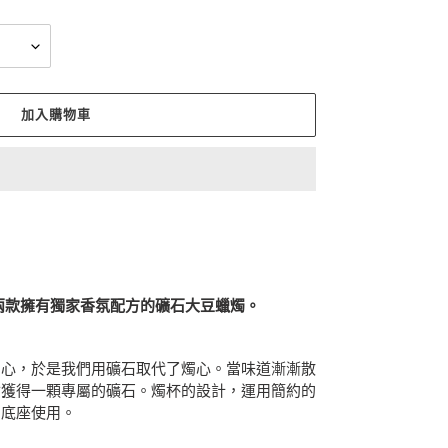
加入購物車
兩款擁有獨家香氛配方的礦石大豆蠟燭。
燭心，於是我們用礦石取代了燭心。當味道漸漸散
會獲得一顆專屬的礦石。燭杯的設計，運用簡約的
為底座使用。