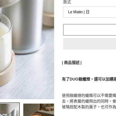
款式
正
在
| 商品描述 |
將
產
品
有了DUO融蠟燈，還可以加購
加
入
您
使用融蠟燈的蠟燭可以不需要
的
去，將表層的蠟倒出的同時，
購
玻璃搭配木製的蓋子，也可作
物