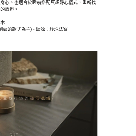
的身心。也適合於睡前搭配冥想靜心儀式，重新找
然的放鬆。
香木
到礦的款式為主) - 礦源：珍珠法寶