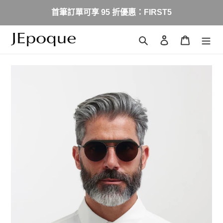
跳
首筆訂單可享 95 折優惠：FIRST5
到
內
容
搜尋
登入
購物車