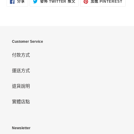
分
在
加
分享
發佈 TWITTER 推文
加進 PINTEREST
享
TWITTER
入
至
上
PINT
FACEBOOK
發
佈
推
文
Customer Service
付款方式
運送方式
退貨說明
實體店點
Newsletter