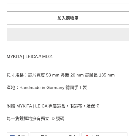
加入購物車
正
在
MYKITA | LEICA // ML01
將
產
品
尺寸規格：鏡片寬度 53 mm 鼻距 20 mm 鏡腳長 135 mm
加
入
產地：Handmade in Germany 德國手工製
您
的
購
附贈 MYKITA | LEICA 專屬鏡盒，眼鏡布，及保卡
物
車
每一隻鏡框均擁有獨立 ID 號碼