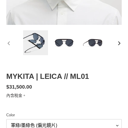
前
下
一
一
張
張
投
投
影
影
MYKITA | LEICA // ML01
片
片
定
$31,500.00
價
內含稅金。
Color