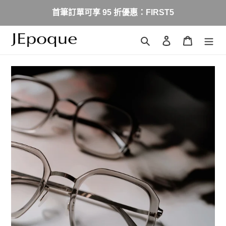
跳
首筆訂單可享 95 折優惠：FIRST5
到
內
容
搜尋
登入
購物車