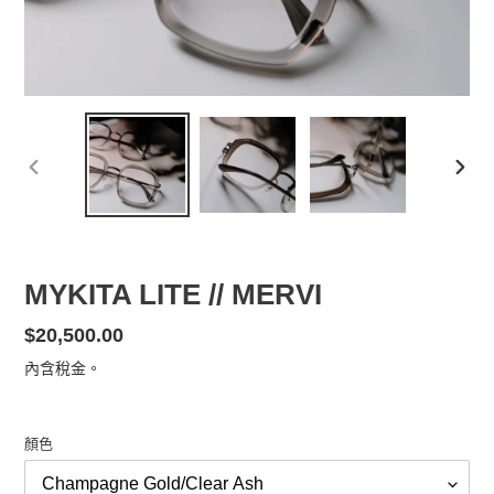
前
下
一
一
張
張
投
投
影
影
MYKITA LITE // MERVI
片
片
定
$20,500.00
價
內含稅金。
顏色