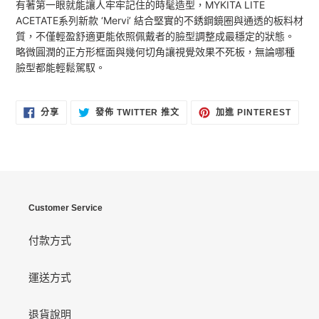
有著第一眼就能讓人牢牢記住的時髦造型，MYKITA LITE
ACETATE系列新款 ‘Mervi’ 結合堅實的不銹鋼鏡圈與通透的板料材
質，不僅輕盈舒適更能依照佩戴者的臉型調整成最穩定的狀態。
略微圓潤的正方形框面與幾何切角讓視覺效果不死板，無論哪種
臉型都能輕鬆駕馭。
分
在
加
分享
發佈 TWITTER 推文
加進 PINTEREST
享
TWITTER
入
至
上
PINT
FACEBOOK
發
佈
推
文
Customer Service
付款方式
運送方式
退貨說明