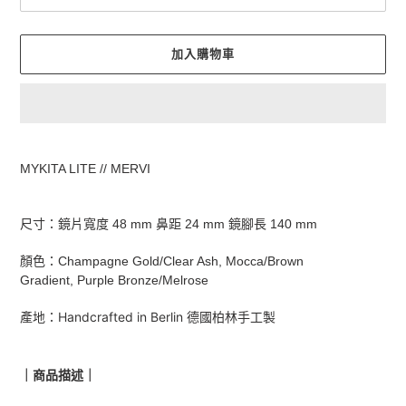
加入購物車
正
在
MYKITA LITE // MERVI
將
產
品
尺寸：鏡片寬度 48 mm 鼻距 24 mm 鏡腳長 140 mm
加
入
顏色：
Champagne Gold/Clear Ash,
Mocca/Brown
您
Gradient,
Purple Bronze/Melrose
的
購
產地：
Handcrafted in Berlin
德國柏林手工製
物
車
｜商品描述｜