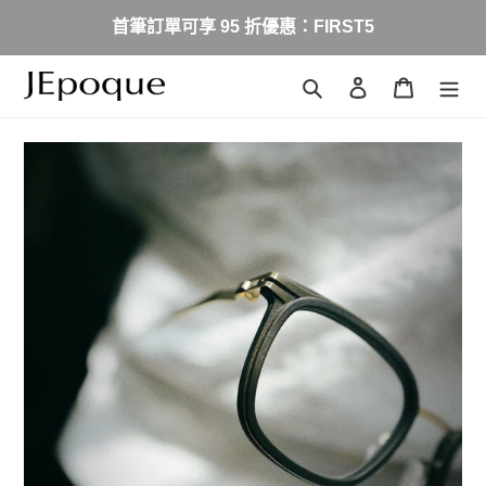
跳
首筆訂單可享 95 折優惠：FIRST5
到
內
容
搜尋
登入
購物車