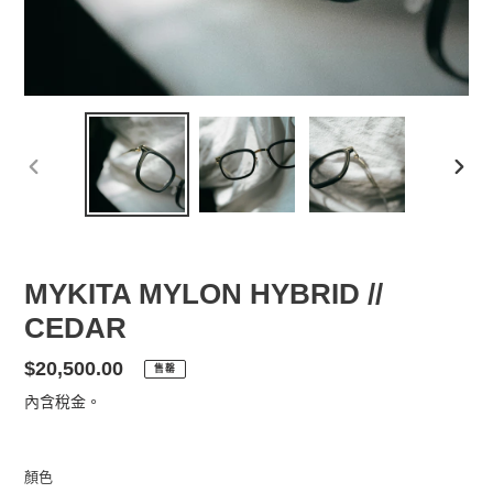
前
下
一
一
張
張
投
投
影
影
MYKITA MYLON HYBRID //
片
片
CEDAR
定
$20,500.00
售罄
價
內含稅金。
顏色