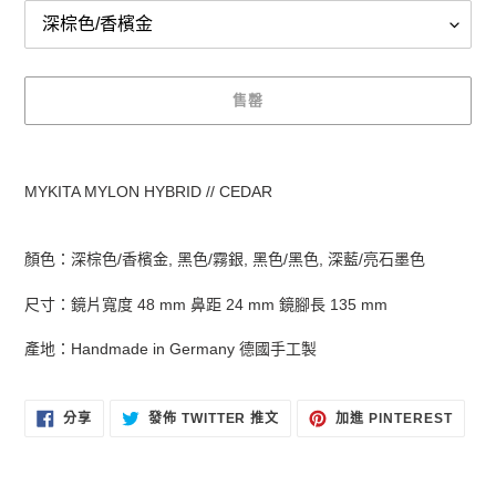
售罄
正
在
MYKITA MYLON HYBRID // CEDAR
將
產
品
顏色：深棕色/香檳金, 黑色/霧銀, 黑色/黑色, 深藍/亮石墨色
加
入
尺寸：鏡片寬度 48 mm 鼻距 24 mm 鏡腳長 135 mm
您
的
產地：
Handmade in Germany
德國手工製
購
物
車
分
在
加
分享
發佈 TWITTER 推文
加進 PINTEREST
享
TWITTER
入
至
上
PINT
FACEBOOK
發
佈
推
文