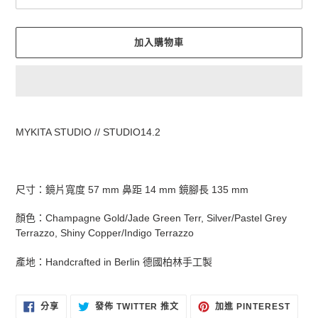
加入購物車
正
在
MYKITA STUDIO // STUDIO14.2
將
產
品
加
尺寸：鏡片寬度 57 mm 鼻距 14 mm 鏡腳長 135 mm
入
您
顏色：
Champagne Gold/Jade Green Terr,
Silver/Pastel Grey
的
Terrazzo,
Shiny Copper/Indigo Terrazzo
購
物
產地：
Handcrafted in Berlin
德國柏林手工製
車
分
在
加
分享
發佈 TWITTER 推文
加進 PINTEREST
享
TWITTER
入