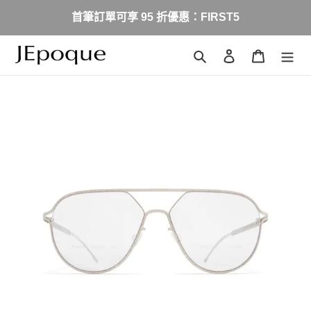
跳
首筆訂單可享 95 折優惠：FIRST5
到
內
容
搜尋
登入
購物車