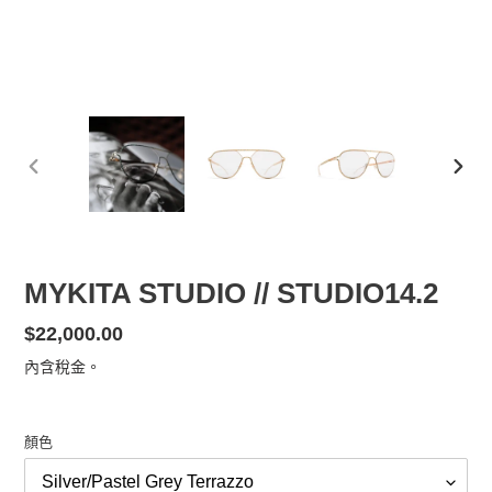
前
下
一
一
張
張
投
投
影
影
MYKITA STUDIO // STUDIO14.2
片
片
定
$22,000.00
價
內含稅金。
顏色