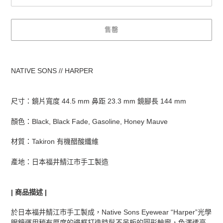
售罄
正
在
NATIVE SONS // HARPER
將
產
品
尺寸：鏡片寬度 44.5 mm 鼻距 23.3 mm 鏡腳長 144 mm
加
入
顏色：
Black, Black Fade, Gasoline, Honey Mauve
您
的
材質：Takiron 有機醋酸纖維
購
物
產地：
日本福井鯖江市手工製造
車
| 商品描述 |
於日本福井鯖江市手工製成，Native Sons Eyewear “Harper”光學
眼鏡運用稍有厚度的邊框打造時髦不呆板的圓形輪廓，色澤透亮