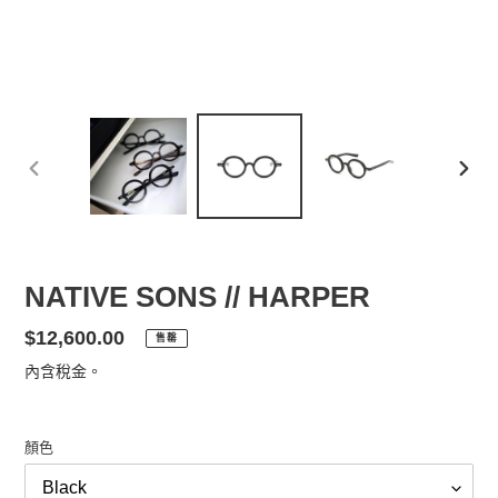
前
下
一
一
張
張
投
投
影
影
NATIVE SONS // HARPER
片
片
定
$12,600.00
售罄
價
內含稅金。
顏色