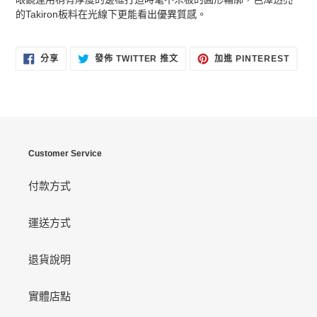
的Takiron板料在光線下更能看出優異質感。
分
在
加
分享
發佈 TWITTER 推文
加進 PINTEREST
享
TWITTER
入
至
上
PINT
FACEBOOK
發
佈
推
文
Customer Service
付款方式
運送方式
退貨說明
實體店點