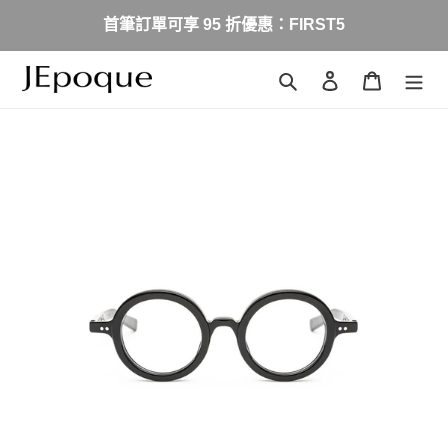
跳
首筆訂單可享 95 折優惠：FIRST5
到
內
容
搜尋
登入
購物車